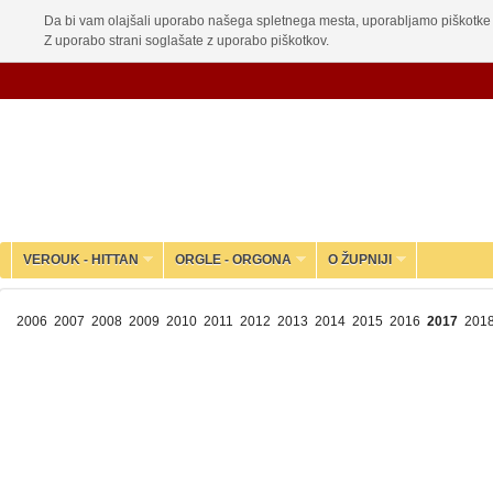
Da bi vam olajšali uporabo našega spletnega mesta, uporabljamo piškotke 
Z uporabo strani soglašate z uporabo piškotkov.
VEROUK - HITTAN
ORGLE - ORGONA
O ŽUPNIJI
2006
2007
2008
2009
2010
2011
2012
2013
2014
2015
2016
2017
201